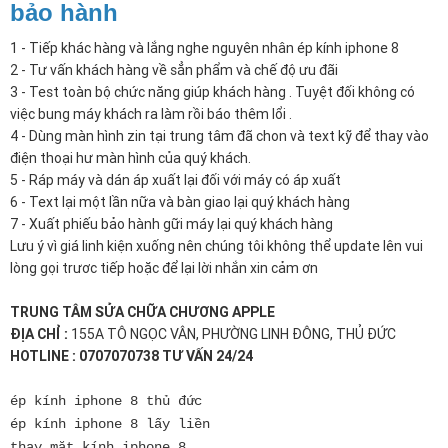
bảo hành
1 - Tiếp khác hàng và lắng nghe nguyên nhân ép kính iphone 8
2 - Tư vấn khách hàng về sẳn phẩm và chế độ ưu đãi
3 - Test toàn bộ chức năng giúp khách hàng . Tuyệt đối không có
việc bung máy khách ra làm rồi báo thêm lổi .
4 - Dùng màn hình zin tại trung tâm đã chon và text kỹ để thay vào
điện thoại hư màn hình của quý khách.
5 - Ráp máy và dán áp xuất lại đối với máy có áp xuất
6 - Text lại một lần nữa và bàn giao lại quý khách hàng
7 - Xuất phiếu bảo hành gữi máy lại quý khách hàng
Lưu ý vì giá linh kiện xuống nên chúng tôi không thể update lên vui
lòng gọi trươc tiếp hoặc để lại lời nhắn xin cảm ơn
TRUNG TÂM SỬA CHỮA CHƯƠNG APPLE
ĐỊA CHỈ :
155A TÔ NGỌC VÂN, PHƯỜNG LINH ĐÔNG, THỦ ĐỨC
HOTLINE : 0707070738 TƯ VẤN 24/24
ép kính iphone 8 thủ đức
ép kính iphone 8 lấy liền
thay mặt kính iphone 8