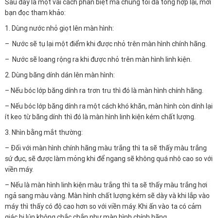
Sau đây là một vài cách phân biệt mà chúng tôi đã tổng hợp lại, mời
bạn đọc tham khảo:
1. Dùng nước nhỏ giọt lên màn hình:
– Nước sẽ tụ lại một điểm khi được nhỏ trên màn hình chính hãng.
– Nước sẽ loang rộng ra khi được nhỏ trên màn hình linh kiện.
2. Dùng băng dính dán lên màn hình:
– Nếu bóc lớp băng dính ra trơn tru thì đó là màn hình chính hãng.
– Nếu bóc lớp băng dính ra một cách khó khăn, màn hình còn dính lại
ít keo từ băng dính thì đó là màn hình linh kiện kém chất lượng.
3. Nhìn bằng mắt thường:
– Đối với màn hình chính hãng màu trắng thì ta sẽ thấy màu trắng
sứ đục, sẽ được làm mỏng khi để ngang sẽ không quá nhô cao so với
viền máy.
– Nếu là màn hình linh kiện màu trắng thì ta sẽ thấy màu trắng hơi
ngả sang màu vàng. Màn hình chất lượng kém sẽ dày và khi lắp vào
máy thì thấy có độ cao hơn so với viền máy. Khi ấn vào ta có cảm
giác bị lún không chắc chắn như màn hình chính hãng.