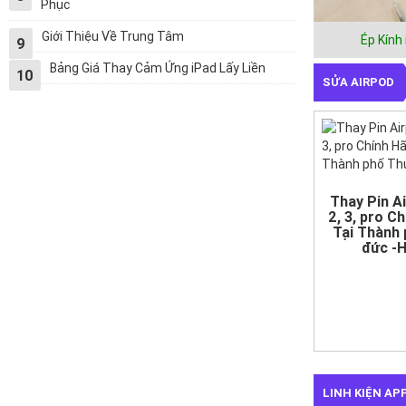
Phục
Giới Thiệu Về Trung Tâm
Ép Kính
9
Bảng Giá Thay Cảm Ứng iPad Lấy Liền
10
SỬA AIRPOD
Thay Pin A
2, 3, pro C
Tại Thành
đức -
LINH KIỆN A