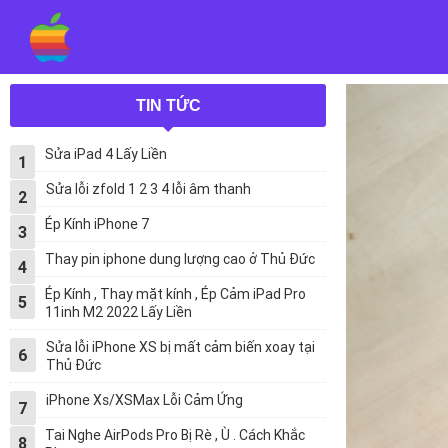
TIN TỨC
Sửa iPad 4 Lấy Liền
1
Sửa lỗi zfold 1 2 3 4 lỗi âm thanh
2
Ép Kính iPhone 7
3
Thay pin iphone dung lượng cao ở Thủ Đức
4
Ép Kính , Thay mặt kính , Ép Cảm iPad Pro
5
11inh M2 2022 Lấy Liền
Sửa lỗi iPhone XS bị mất cảm biến xoay tại
6
Thủ Đức
iPhone Xs/XSMax Lỗi Cảm Ứng
7
Tai Nghe AirPods Pro Bị Rè , Ù . Cách Khắc
8