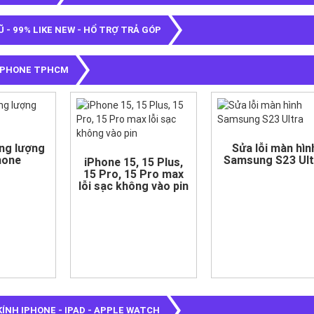
Ũ - 99% LIKE NEW - HỔ TRỢ TRẢ GÓP
 IPHONE TPHCM
ung lượng
Sửa lỗi màn hìn
hone
Samsung S23 Ult
iPhone 15, 15 Plus,
15 Pro, 15 Pro max
lỗi sạc không vào pin
KÍNH IPHONE - IPAD - APPLE WATCH