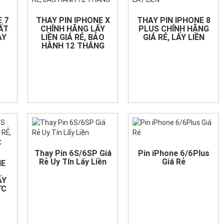
E 7
THAY PIN IPHONE X
THAY PIN IPHONE 8
ẤT
CHÍNH HÃNG LẤY
PLUS CHÍNH HÃNG
AY
LIỀN GIÁ RẺ, BẢO
GIÁ RẺ, LẤY LIỀN
HÀNH 12 THÁNG
Thay Pin 6S/6SP Giá
Pin iPhone 6/6Plus
Rẻ Uy Tín Lấy Liền
Giá Rẻ
NE
ẤY
ỨC