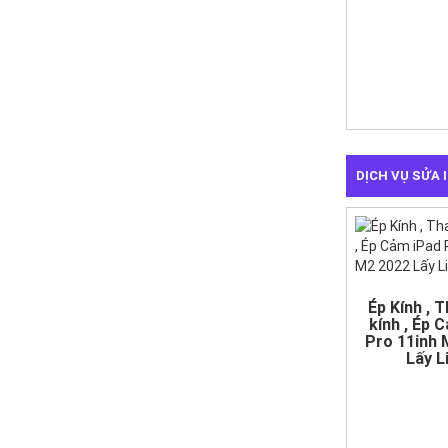
DỊCH VỤ SỬA 
Ép Kính , 
kính , Ép 
Pro 11inh
Lấy L