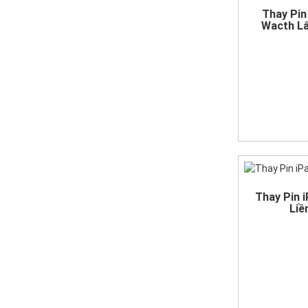
Thay Pin
Wacth Lấ
Thay Pin 
Liề