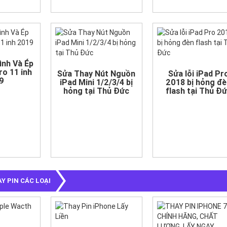
ình Và Ép
ro 11 inh
Sửa Thay Nút Nguồn
Sửa lỗi iPad Pr
9
iPad Mini 1/2/3/4 bị
2018 bị hỏng đ
hỏng tại Thủ Đức
flash tại Thủ Đ
Y PIN CÁC LOẠI