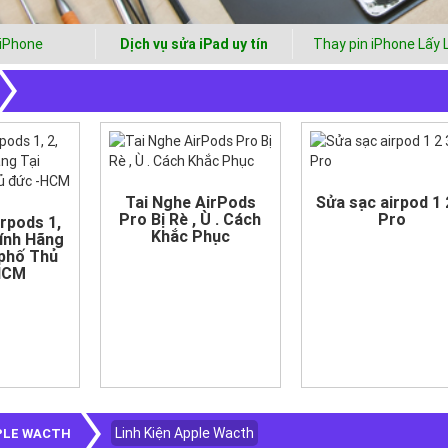
 iPhone
Dịch vụ sửa iPad uy tín
Thay pin iPhone Lấy 
Tai Nghe AirPods
Sửa sạc airpod 1 
Pro Bị Rè , Ù . Cách
Pro
irpods 1,
Khắc Phục
hính Hãng
 phố Thủ
HCM
Linh Kiện Apple Wacth
PPLE WACTH