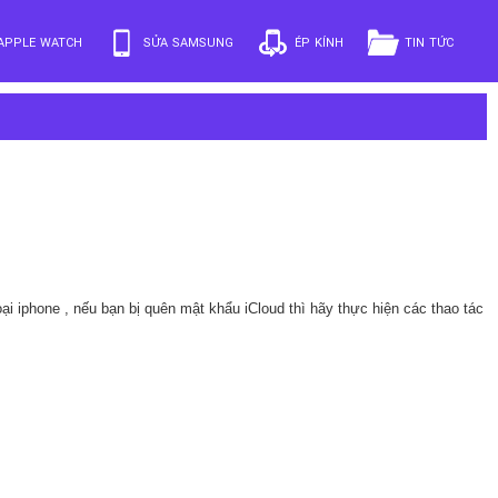
APPLE WATCH
SỬA SAMSUNG
ÉP KÍNH
TIN TỨC
oại iphone
, nếu bạn bị quên mật khẩu iCloud thì hãy thực hiện các thao tác