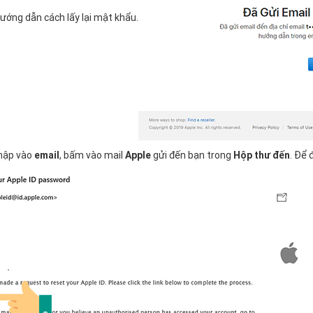
ớng dẫn cách lấy lại mật khẩu.​
hập vào
email
, bấm vào mail
Apple
gửi đến bạn trong
Hộp thư đến
. Để 