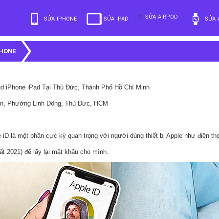
SỬA AIRPOD
SỬA IPHONE
SỬA IPAD
SỬA 
PHONE
d iPhone iPad Tại Thủ Đức, Thành Phố Hồ Chí Minh
n, Phường Linh Đông, Thủ Đức, HCM
 iD là một phần cực kỳ quan trọng với người dùng thiết bị Apple như điện th
t 2021) để lấy lại mật khẩu cho mình.