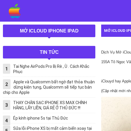
MỞ ICLOUD I
MỞ ICLOUD IPHONE IPAD
TIN TỨC
Dịch Vụ Mở iClou
155A Tô Ngọc Vâ
Tai Nghe AirPods Pro Bị Rè , Ù . Cách Khắc
1
Phục
iClouyd hay Apple
Apple và Qualcomm bất ngờ đạt thỏa thuận
2
dừng kiện tụng, Qualcomm sẽ tiếp tục bán
(Cập nhật mới nhấ
chip cho Apple
THAY CHÂN SẠC IPHONE XS MAX CHÍNH
3
HÃNG, LẤY LIỀN, GIÁ RẺ Ở THỦ ĐỨC !!!
Ép kính iphone 5s tại Thủ Đức
4
Sửa lỗi iPhone XS bị mất cảm biến xoay tại
5