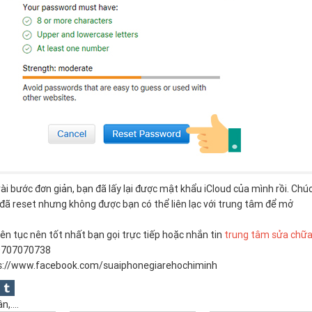
vài bước đơn giản, bạn đã lấy lại được mật khẩu iCloud của mình rồi. Chúc
đã reset nhưng không được bạn có thể liên lạc với trung tâm để mở
liên tục nên tốt nhất bạn gọi trực tiếp hoặc nhắn tin
trung tâm sửa chữa
 0707070738
s://www.facebook.com/suaiphonegiarehochiminh
,....