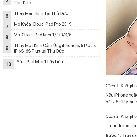
Thủ Đức
Thay Màn Hình Tại Thủ Đức
6
Mở Khóa iCloud iPad Pro 2019
7
Mở iCloud iPad Mini 1/2/3/4/5
8
Thay Mặt Kính Cảm Ứng iPhone 6, 6 Plus &
9
IP 6S, 6S Plus tại Thủ Đức
Sửa iPad Mini 1 Lấy Liền
10
Cách 1: Khôi phục
Nếu iPhone hoặc 
bài viết "
l
ấy lại t
Cách 2: Khôi phục
Trong trường hợp
Bước 1:
Truy cậ