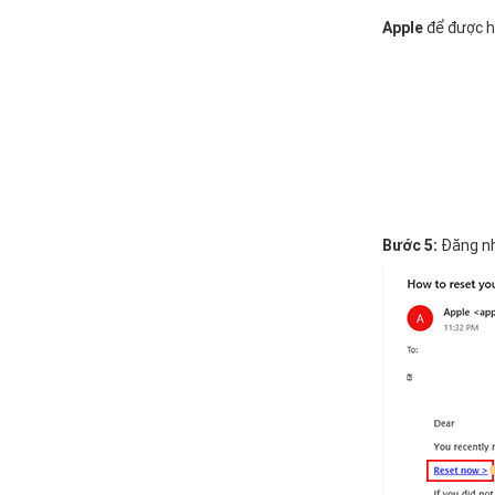
Apple
để được hư
Bước 5:
Đăng n