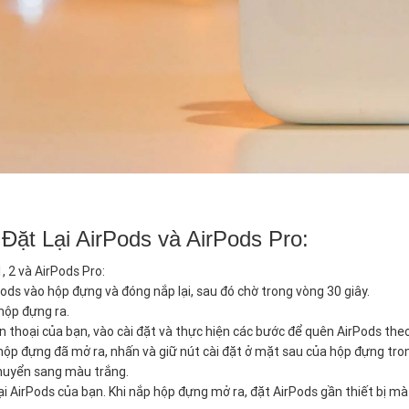
Đặt Lại AirPods và AirPods Pro:
1, 2 và AirPods Pro:
ods vào hộp đựng và đóng nắp lại, sau đó chờ trong vòng 30 giây.
hộp đựng ra.
ện thoại của bạn, vào cài đặt và thực hiện các bước để quên AirPods th
 hộp đựng đã mở ra, nhấn và giữ nút cài đặt ở mặt sau của hộp đựng tr
huyển sang màu trắng.
 lại AirPods của bạn. Khi nắp hộp đựng mở ra, đặt AirPods gần thiết bị