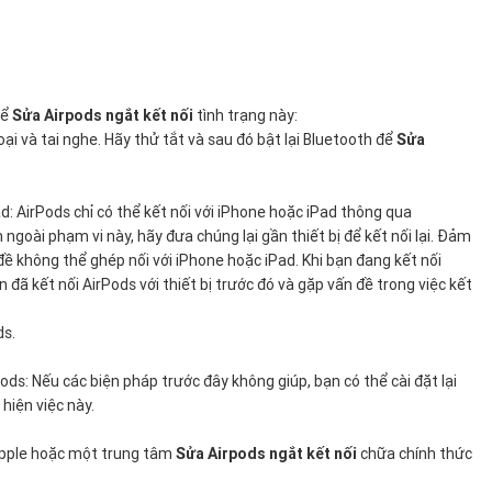
để
Sửa Airpods ngắt kết nối
tình trạng này:
oại và tai nghe. Hãy thử tắt và sau đó bật lại Bluetooth để
Sửa
: AirPods chỉ có thể kết nối với iPhone hoặc iPad thông qua
oài phạm vi này, hãy đưa chúng lại gần thiết bị để kết nối lại. Đảm
ề không thể ghép nối với iPhone hoặc iPad. Khi bạn đang kết nối
đã kết nối AirPods với thiết bị trước đó và gặp vấn đề trong việc kết
ds.
rPods: Nếu các biện pháp trước đây không giúp, bạn có thể cài đặt lại
hiện việc này.
a Apple hoặc một trung tâm
Sửa Airpods ngắt kết nối
chữa chính thức