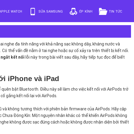
APPLE WATCH
SỬA SAMSUNG
ÉP KÍNH
TIN TỨC
i tai nghe đa tính năng với khả năng sạc không dây, kháng nước và
. Có thể vấn đề nằm ở tai nghe hoặc sự cố xảy ra trên thiết bị kết nối.
ngắt kết nối
lỗi này trong bài viết sau đây, hãy tiếp tục đọc để biết
i iPhone và iPad
quên bật Bluetooth. Điều này sẽ làm cho việc kết nối với AirPods trở
ố gắng kết nối lại với AirPods.
ũ và không tương thích với phiên bản firmware của AirPods. Hãy cập
ạc Chưa Đóng Kín: Một nguyên nhân khác có thể khiến AirPods không
i nghe không được sạc đúng cách hoặc không được nhận diện bởi thiết