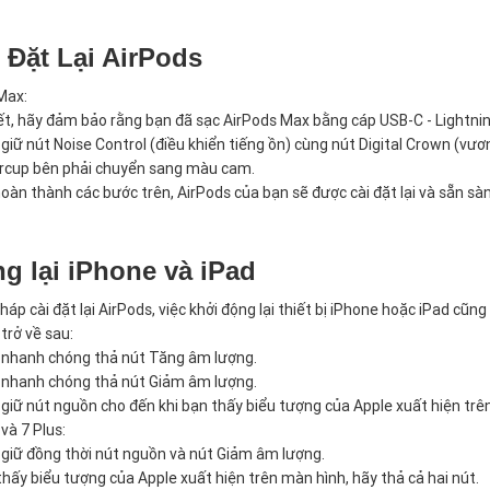
 Đặt Lại AirPods
Max:
ết, hãy đảm bảo rằng bạn đã sạc AirPods Max bằng cáp USB-C - Lightning 
giữ nút Noise Control (điều khiển tiếng ồn) cùng nút Digital Crown (vư
arcup bên phải chuyển sang màu cam.
oàn thành các bước trên, AirPods của bạn sẽ được cài đặt lại và sẵn sàng
g lại iPhone và iPad
háp cài đặt lại AirPods, việc khởi động lại thiết bị iPhone hoặc iPad cũng
 trở về sau:
 nhanh chóng thả nút Tăng âm lượng.
 nhanh chóng thả nút Giảm âm lượng.
 giữ nút nguồn cho đến khi bạn thấy biểu tượng của Apple xuất hiện trê
và 7 Plus:
 giữ đồng thời nút nguồn và nút Giảm âm lượng.
thấy biểu tượng của Apple xuất hiện trên màn hình, hãy thả cả hai nút.