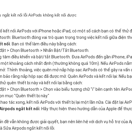
 ngắt kết nối lỗi AirPods không kết nối được
ố kết nối AirPods với iPhone hoặc iPad, có một số cách bạn có thể thử 
etooth: Bluetooth đóng vai trò quan trọng trong việc kết nối giữa điện th
t nối
. Bạn có thể làm điều này bằng cách:
 đặt > Chọn Bluetooth > Nhấn Bật/Tắt Bluetooth.
g tâm điều khiển và bật/tắt Bluetooth. Đưa AirPods đến gần iPhone, iPad
 một khoảng cách nhất định (thường không quá 10m). Nếu AirPods nằm ng
mở: Thỉnh thoảng, việc quên mở nắp hộp sạc AirPods có thể gây ra vấn đ
 bảo rằng nắp hộp sạc đã được mở. Quên AirPods và kết nối lại: Nếu bạn 
thử quên thiết bị này và kết nối lại bằng cách:
 đặt > Chọn Bluetooth > Chọn vào biểu tượng chữ "i" bên cạnh tên AirPo
ọn mục "Quên thiết bị này."
thao tác xong, kết nối AirPods với thiết bị lại một lần nữa. Cài đặt lại Ai
Airpods ngắt kết nối
. Hãy thực hiện theo hướng dẫn của Apple để thực 
ấn đề vẫn không được giải quyết, bạn nên liên hệ với dịch vụ hỗ trợ củ
à Sửa Airpods ngắt kết nối lỗi.