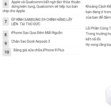
Apple và Qualcomm bất ngờ đạt thỏa thuận
6
dừng kiện tụng, Qualcomm sẽ tiếp tục bán
Khoảng Cách Kết
chip cho Apple
bạn đang ở trong
của bạn để đảm 
ÉP KÍNH SAMSUNG S9 CHÍNH HÃNG LẤY
7
LIỀN TẠI THỦ ĐỨC
Lỗi Phần Cứng T
iPhone Sạc Qua Đêm Mất Nguồn
Trong trường hợ
8
kết nối lỗi.
Chân Sạc Dock Airpods 3
9
Hy vọng rằng bạ
Bảng giá sửa chữa iPhone 8 Plus
10