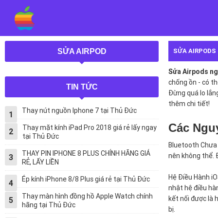
SỬA AIRPODS 
SỬA AIRPOD
Sửa Airpods ng
chống ồn - có th
TIN TỨC
Đừng quá lo lắn
thêm chi tiết!
Thay nút nguồn Iphone 7 tại Thủ Đức
1
Các Nguy
Thay mặt kính iPad Pro 2018 giá rẻ lấy ngay
2
tại Thủ Đức
Bluetooth Chưa 
THAY PIN IPHONE 8 PLUS CHÍNH HÃNG GIÁ
nên không thể. Đ
3
RẺ, LẤY LIỀN
Hệ Điều Hành iO
Ép kính iPhone 8/8 Plus giá rẻ tại Thủ Đức
4
nhật hệ điều hà
Thay màn hình đồng hồ Apple Watch chính
kết nối được là
5
hãng tại Thủ Đức
bị.