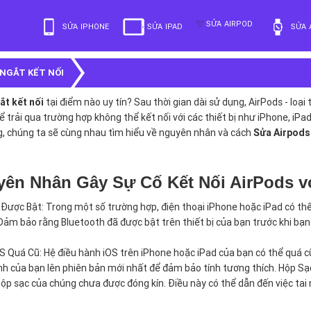
SỬA AIRPOD
SỬA IPHONE
SỬA IPAD
SỬA 
NGẮT KẾT NỐI
ắt kết nối
tại điểm nào uy tín? Sau thời gian dài sử dụng, AirPods - loạ
ể trải qua trường hợp không thể kết nối với các thiết bị như iPhone, iPad
g, chúng ta sẽ cùng nhau tìm hiểu về nguyên nhân và cách
Sửa Airpods 
ên Nhân Gây Sự Cố Kết Nối AirPods vớ
Được Bật: Trong một số trường hợp, điện thoại iPhone hoặc iPad có thể 
ảm bảo rằng Bluetooth đã được bật trên thiết bị của bạn trước khi bạn c
S Quá Cũ: Hệ điều hành iOS trên iPhone hoặc iPad của bạn có thể quá c
nh của bạn lên phiên bản mới nhất để đảm bảo tính tương thích. Hộp S
 hộp sạc của chúng chưa được đóng kín. Điều này có thể dẫn đến việc ta