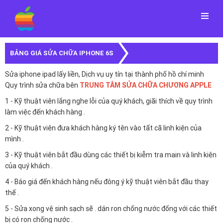
Menu
BẢNG GIÁ SỬA CHỮA IPHONE 6S
Sửa iphone ipad lấy liền, Dịch vụ uy tín tại thành phố hồ chí minh
Quy trình sửa chữa bên
TRUNG TÂM SỬA CHỮA CHƯƠNG APPLE
1 - Kỹ thuật viên lắng nghe lỗi của quý khách, giãi thích về quy trình
làm việc đến khách hàng .
2 - Kỹ thuật viên đưa khách hàng ký tên vào tất cã linh kiện của
mình .
3 - Kỹ thuật viên bắt đầu dùng các thiết bị kiễm tra main và linh kiện
của quý khách .
4 - Báo giá đến khách hàng nếu đông ý kỹ thuật viên bắt đầu thay
thế .
5 - Sửa xong vệ sinh sạch sẽ . dán ron chống nước đống với các thiết
bị có ron chống nước .