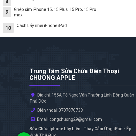
8
Ghép sim iPhone 15, 15 Plus, 15 Pro, 15 Pro
9
max
Cách Lấy imei iPhone iPad
10
Trung Tâm Sửa Chữa Điện Thoại
CHƯƠNG APPLE
Địa chỉ: 155A Tô Ngọc Vân Phường Linh Đông Quận
Thủ Đức
Điện thoại: 0707070738
Email: congchuong29@gmail.com
Sửa Chữa Iphone Lấy Liền . Thay Cảm Ứng iPad - Ép
Kính Thủ Đức