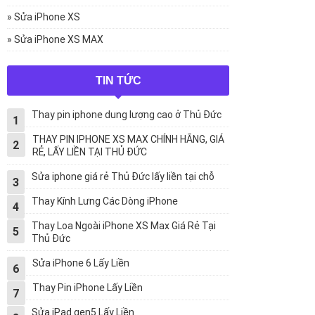
» Sửa iPhone XS
» Sửa iPhone XS MAX
TIN TỨC
Thay pin iphone dung lượng cao ở Thủ Đức
1
THAY PIN IPHONE XS MAX CHÍNH HÃNG, GIÁ
2
RẺ, LẤY LIỀN TẠI THỦ ĐỨC
Sửa iphone giá rẻ Thủ Đức lấy liền tại chỗ
3
Thay Kính Lưng Các Dòng iPhone
4
Thay Loa Ngoài iPhone XS Max Giá Rẻ Tại
5
Thủ Đức
Sửa iPhone 6 Lấy Liền
6
Thay Pin iPhone Lấy Liền
7
Sửa iPad gen5 Lấy Liền