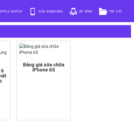
APPLE WATCH
SỬA SAMSUNG
ÉP KÍNH
TIN TỨC
Bảng giá sửa chữa
iPhone 6S
 6
mất
c