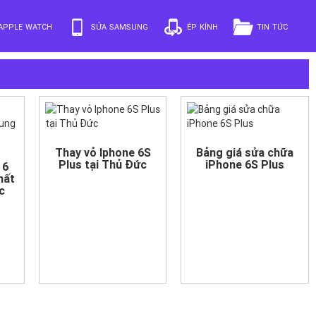
APPLE WATCH
SỬA SAMSUNG
ÉP KÍNH
TIN TỨC
Thay vỏ Iphone 6S
Bảng giá sửa chữa
Plus tại Thủ Đức
iPhone 6S Plus
 6
mất
c