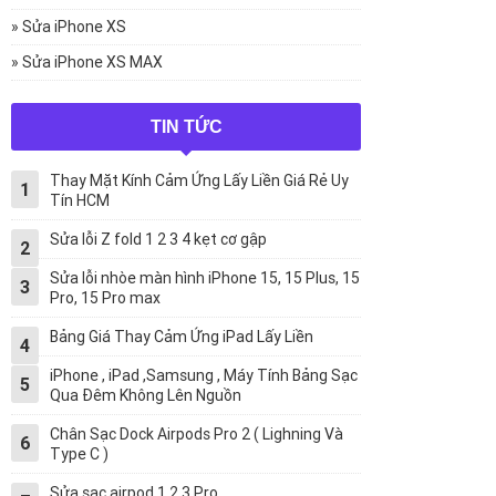
» Sửa iPhone XS
» Sửa iPhone XS MAX
TIN TỨC
Thay Mặt Kính Cảm Ứng Lấy Liền Giá Rẻ Uy
1
Tín HCM
Sửa lỗi Z fold 1 2 3 4 kẹt cơ gập
2
Sửa lỗi nhòe màn hình iPhone 15, 15 Plus, 15
3
Pro, 15 Pro max
Bảng Giá Thay Cảm Ứng iPad Lấy Liền
4
iPhone , iPad ,Samsung , Máy Tính Bảng Sạc
5
Qua Đêm Không Lên Nguồn
Chân Sạc Dock Airpods Pro 2 ( Lighning Và
6
Type C )
Sửa sạc airpod 1 2 3 Pro