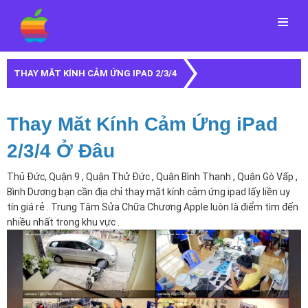
Menu
THAY MĂT KÍNH CẢM ỨNG IPAD 2/3/4
Thay Măt Kính Cảm Ứng iPad
2/3/4 Ở Đâu
Thủ Đức, Quận 9 , Quận Thử Đức , Quận Bình Thạnh , Quận Gò Vấp ,
Bình Dương bạn cần địa chỉ thay mặt kính cảm ứng ipad lấy liền uy
tín giá rẻ . Trung Tâm Sửa Chữa Chương Apple luôn là điểm tìm đến
nhiều nhất trong khu vực .