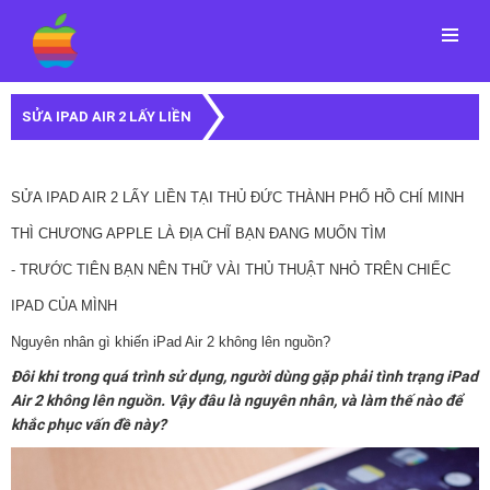
Menu
SỬA IPAD AIR 2 LẤY LIỀN
SỬA IPAD AIR 2 LẤY LIỀN TẠI THỦ ĐỨC THÀNH PHỐ HỒ CHÍ MINH
THÌ CHƯƠNG APPLE LÀ ĐỊA CHĨ BẠN ĐANG MUỐN TÌM
- TRƯỚC TIÊN BẠN NÊN THỮ VÀI THỦ THUẬT NHỎ TRÊN CHIẾC
IPAD CỦA MÌNH
Nguyên nhân gì khiến iPad Air 2 không lên nguồn?
Đôi khi trong quá trình sử dụng, người dùng gặp phải tình trạng
iPad
Air 2 không lên nguồn
. Vậy đâu là nguyên nhân, và làm thế nào để
khắc phục vấn đề này?