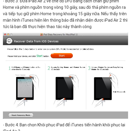
- Bước 3: Đưa iPad Air 2 về chế độ DFU bằng cách chấn giữ phím
Home và phím nguồn trong vòng 10 giây, sau đó thả phím nguồn ra
và tiếp tục giữ phím Home trong khoảng 15 giây nữa. Nếu thấy trên
màn hình iTunes hiện lên thông báo đã nhận diện được iPad Air 2 thì
tức là bạn đã thực hiện thao tác này thành công.
- Bước 4: Bạn chọn Khôi phục iPad để iTunes tiến hành khôi phục lại