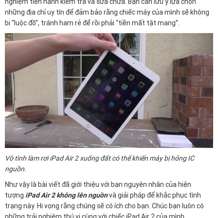
nghiệm tiến hành kiểm tra và sửa chữa. Bạn cần lưu ý lựa chọn
những địa chỉ uy tín để đảm bảo rằng chiếc máy của mình sẽ không
bị “luộc đồ”, tránh ham rẻ để rồi phải “tiền mất tật mang”.
Vô tình làm rơi iPad Air 2 xuống đất có thể khiến máy bị hỏng IC
nguồn.
Như vậy là bài viết đã giới thiệu với bạn nguyên nhân của hiện
tượng
iPad Air 2 không lên nguồn
và giải pháp để khắc phục tình
trạng này. Hi vọng rằng chúng sẽ có ích cho bạn. Chúc bạn luôn có
những trải nghiệm thú vị cùng với chiếc iPad Air 2 của mình.