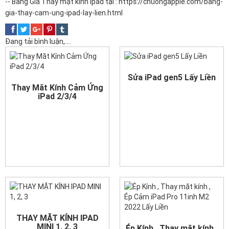
-- Bảng Giá Thay mặt kính ipad tại :
https://chuongapple.com/bang-
gia-thay-cam-ung-ipad-lay-lien.html
Đang tải bình luận,....
Sửa iPad gen5 Lấy Liền
Thay Măt Kính Cảm Ứng
iPad 2/3/4
THAY MẶT KÍNH IPAD
MINI 1, 2, 3
Ép Kính , Thay mặt kính ,