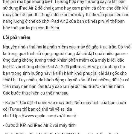
hết pin mà bạn không biết. Trường hợp này thường xảy ra khi bạn
sử dụng iPad Air 2 để chơi game hay xem phim cả đêm cho đến khi
máy gần hết pin thì đi ngủ, đến khi thức dậy thì do vẫn phải tiêu hao
năng lượng ở chế độ chờ, iPad Air 2 của bạn đã hết pin. Vì thế bạn
hãy thử sạc lại pin cho thiết bị.
Lỗi phần mềm
Nguyên nhân thứ hai là phần mềm của máy đã gặp trục trặc. Có thể
là trong quá trình sử dụng, người dùng đã cài đặt quá nhiều game -
ứng dụng không tương thích khiến phần mềm của máy bị lỗi, đặc
biệt là với những chiếc iPad Air 2 đã jailbreak. Vì vậy, giải pháp cho
bạn trong tình huống này là tiến hành khôi phục lại cài đặt gốc cho
thiết bị. Tuy nhiên, do hành động này sẽ xóa tất cả những dữ liệu có
trên máy nên bạn cần lưu ý sao lưu lại dữ liệu trước khi tiến hành.
Các bước thực hiện cụ thể như sau:
- Bước 1: Cài đặt iTunes vào máy tính. Nếu máy tính của bạn chưa
có iTunes thì bạn có thể tải về tại địa
chỉ: https://www.apple.com/vn/itunes/.
- Bước 2: Kết nối iPad Air 2 với máy tính.