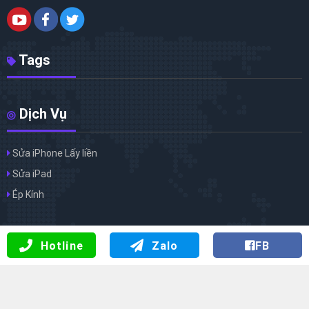
Tags
Dịch Vụ
Sửa iPhone Lấy liền
Sửa iPad
Ép Kính
Hotline
Zalo
FB
Copyright 2026 ©
Trung Tâm Sửa Chữa Điện Thoại CHƯƠNG
APPLE
. Designed By:
wWw.SaiGonApp.Com