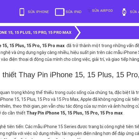
SỬA AIRPOD
SỬA IPHONE
SỬA IPAD
SỬA 
NE 15, 15 PLUS, 15 PRO, 15 PRO MAX
 15, 15 Plus, 15 Pro, 15 Pro max
đã trở thành một trong những vấn đề q
nghệ và ứng dụng ngày càng nhiều, hiệu suất pin trên các mẫu iPhone S
vào điện thoại di động của mình cho công việc, giải trí, và giao tiếp hà
 thiết Thay Pin iPhone 15, 15 Plus, 15 P
quan trọng không thể thiếu trong cuộc sống của chúng ta, đặc biệt là t
iPhone 15, 15 Plus, 15 Pro và 15 Pro Max, Apple đã không ngừng cải ti
 nhiên, theo thời gian, pin vẫn chịu tác động của sự mòn và ảnh hưởng 
lý do cần thiết
Thay Pin iPhone 15, 15 Plus, 15 Pro, 15 Pro max
.
hệ tiên tiến: Các mẫu iPhone 15 Series được trang bị công nghệ tiên t
ng nghĩa với việc sử dụng nhiều tài nguyên điện năng hơn để đáp ứng cá