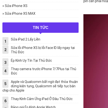
pin cần phải ho
» Sửa iPhone XS
» Sửa iPhone XS MAX
TIN TỨC
Sửa iPad 2 Lấy Liền
1
Sửa lỗi iPhone XS bị lỗi Face ID lấy ngay tại
2
Thủ Đức
Ép Kính Uy Tín Tại Thủ Đức
3
Thay camera trước iPhone 7/7Plus tại Thủ
4
Đức
Apple và Qualcomm bất ngờ đạt thỏa thuận
5
dừng kiện tụng, Qualcomm sẽ tiếp tục bán
chip cho Apple
Thay Kính Cảm Ứng iPad Ở Đâu Thủ Đức
6
Bảng giá Ép Kính Apple Watch