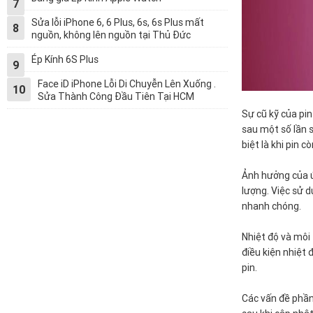
7
Sửa lỗi iPhone 6, 6 Plus, 6s, 6s Plus mất
8
nguồn, không lên nguồn tại Thủ Đức
Ép Kính 6S Plus
9
Face iD iPhone Lỗi Di Chuyễn Lên Xuống .
10
Sửa Thành Công Đầu Tiên Tại HCM
Sự cũ kỹ của pin
sau một số lần s
biệt là khi pin c
Ảnh hưởng của ứ
lượng. Việc sử d
nhanh chóng.
Nhiệt độ và môi
điều kiện nhiệt 
pin.
Các vấn đề phần