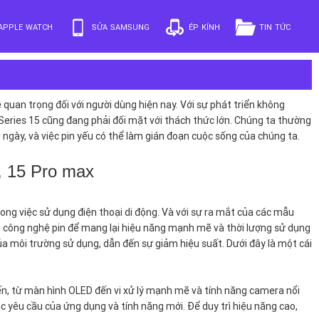
APPLE WATCH
SỬA SAMSUNG
ÉP KÍNH
TIN TỨC
uan trọng đối với người dùng hiện nay. Với sự phát triển không
eries 15 cũng đang phải đối mặt với thách thức lớn. Chúng ta thường
ng ngày, và việc pin yếu có thể làm gián đoạn cuộc sống của chúng ta.
ro, 15 Pro max
rong việc sử dụng điện thoại di động. Và với sự ra mắt của các mẫu
ến công nghệ pin để mang lại hiệu năng mạnh mẽ và thời lượng sử dụng
của môi trường sử dụng, dẫn đến sự giảm hiệu suất. Dưới đây là một cái
iến, từ màn hình OLED đến vi xử lý mạnh mẽ và tính năng camera nổi
c yêu cầu của ứng dụng và tính năng mới. Để duy trì hiệu năng cao,