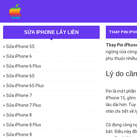
THAY PIN IPHO
SỬA IPHONE LẤY LIỀN
Thay Pin iPhone
» Sửa iPhone 5S
ngừng của công 
» Sửa iPhone 6
phụ thuộc nhiều 
» Sửa iPhone 6 Plus
Lý do cần
» Sửa iPhone 6S
» Sửa iPhone 6S Plus
Pin là một phần 
» Sửa iPhone 7
iPhone 15, gồm 
lâu dài hơn. Tuy
» Sửa iPhone 7 Plus
nhìn chi tiết về 
» Sửa iPhone 8
» Sửa iPhone 8 Plus
Cô đọng công ng
bật. Điều này đồ
» Sửa iPhone X