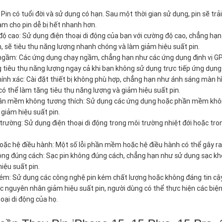
: Pin có tuổi đời và sử dụng có hạn. Sau một thời gian sử dụng, pin sẽ t
àm cho pin dễ bị hết nhanh hơn.
ộ cao: Sử dụng điện thoại di động của bạn với cường độ cao, chẳng hạ
n, sẽ tiêu thụ năng lượng nhanh chóng và làm giảm hiệu suất pin.
gầm: Các ứng dụng chạy ngầm, chẳng hạn như các ứng dụng định vị GPS, 
g tiêu thụ năng lượng ngay cả khi bạn không sử dụng trực tiếp ứng dụng
hính xác: Cài đặt thiết bị không phù hợp, chẳng hạn như ánh sáng màn h
có thể làm tăng tiêu thụ năng lượng và giảm hiệu suất pin.
n mềm không tương thích: Sử dụng các ứng dụng hoặc phần mềm không tư
giảm hiệu suất pin.
trường: Sử dụng điện thoại di động trong môi trường nhiệt đới hoặc tro
ặc hệ điều hành: Một số lỗi phần mềm hoặc hệ điều hành có thể gây ra 
ông đúng cách: Sạc pin không đúng cách, chẳng hạn như sử dụng sạc k
hiệu suất pin.
ém: Sử dụng các công nghệ pin kém chất lượng hoặc không đáng tin cậy 
c nguyên nhân giảm hiệu suất pin, người dùng có thể thực hiện các biện 
oại di động của họ.