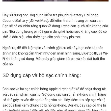
Hãy sử dụng các ứng dụng kiểm tra pin, như Battery Life hoặc
CoconutBattery (đối với Mac), để kiểm tra tình trạng pin của bạn.
Bạn sẽ có cái nhìn tổng quan về dung lượng còn lại và sức kháng của
pin. Nếu dung lượng pin đã giảm đáng kể hoặc sức kháng cao, đó có
thể là dấu hiệu cho thấy bạn cần phải thay pin mới.
Ngoài ra, để tiết kiệm pin và tránh gặp sự cố này, bạn nên tắt các
tính năng không cần thiết như đèn màn hình sáng, Bluetooth, và Wi-
Fi khi không sử dụng. Điều này giúp giảm tải pin và kéo dài tuổi thọ
của nó.
Sử dụng cáp và bộ sạc chính hãng:
Cáp sạc và bộ sạc chính hãng Apple được thiết kế để hoạt động tốt
với các sản phẩm của họ. Sử dụng các sản phẩm không chính hãng
có thể gây ra vấn đề sạc không vào pin. Hãy kiểm tra cáp sạc và bộ
sạc của bạn xem chúng có bị hỏng không. Đôi khi, dây cáp có thể bị
gãy hoặc bị hỏng ở đầu nối, và điều này sẽ ảnh hưởng đến khả năng