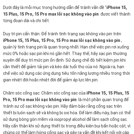
Dưới đây là mỗi mục trong hướng dẫn để tránh vấn đề "
iPhone 15,
15 Plus, 15 Pro, 15 Pro max lỗi sạc không vào pin
được viết thành
từng đoạn dài và chi tiết:
Duy trì pin cẩn thận: Để tránh tình trạng sạc không vào pin trên
iPhone 15, 15 Plus, 15 Pro, 15 Pro max lỗi sạc không vào pin
,
quản lý tình trạng pin là quan trọng nhất. Hạn chế việc pin rơi xuống
mức 0% hoặc sạc pin khi nó gần hết. Thay thế, hãy sạc pin thường
xuyên để duy trì mức pin ổn định. Sử dụng chế độ tiết kiệm pin khi
cần thiết để giảm tải pin và kéo dài tuổi thọ của nó. Ngoài ra, hạn
chế việc sử dụng các ứng dụng tiêu tốn năng lượng nhiều trong thời
gian nhiệt đới hoặc nhiệt đới để giảm áp lực lên pin.
Chăm sóc cổng sạc: Chăm sóc cổng sạc của
iPhone 15, 15 Plus, 15
Pro, 15 Pro max lỗi sạc không vào pin
là một phần quan trọng để
tránh sự cố sạc không vào pin. Hãy đảm bảo rằng cổng sạc trên
thiết bị luôn sạch sẽ và không bị oxi hóa. Để làm điều này, bạn có thể
sử dụng bông gòn mềm và isopropyl alcohol để làm sạch cổng sạc.
Hãy cẩn thận khi sử dụng thiết bị trong điều kiện bụi bẩn hoặc cát, vì
chúng có thể làm hỏng cổng sạc và gây ra vấn đề khi kết nối với cáp