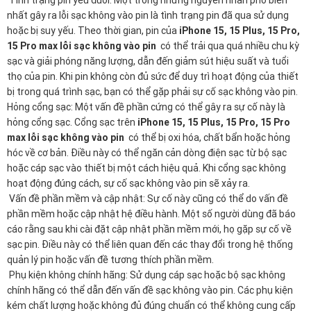
Tình trạng pin yếu đuối: Một trong những nguyên nhân phổ biến
nhất gây ra lỗi sạc không vào pin là tình trạng pin đã qua sử dụng
hoặc bị suy yếu. Theo thời gian, pin của
iPhone 15, 15 Plus, 15 Pro,
15 Pro max lỗi sạc không vào pin
có thể trải qua quá nhiều chu kỳ
sạc và giải phóng năng lượng, dẫn đến giảm sút hiệu suất và tuổi
thọ của pin. Khi pin không còn đủ sức để duy trì hoạt động của thiết
bị trong quá trình sạc, bạn có thể gặp phải sự cố sạc không vào pin.
Hỏng cổng sạc: Một vấn đề phần cứng có thể gây ra sự cố này là
hỏng cổng sạc. Cổng sạc trên
iPhone 15, 15 Plus, 15 Pro, 15 Pro
max lỗi sạc không vào pin
có thể bị oxi hóa, chất bẩn hoặc hỏng
hóc về cơ bản. Điều này có thể ngăn cản dòng điện sạc từ bộ sạc
hoặc cáp sạc vào thiết bị một cách hiệu quả. Khi cổng sạc không
hoạt động đúng cách, sự cố sạc không vào pin sẽ xảy ra.
Vấn đề phần mềm và cập nhật: Sự cố này cũng có thể do vấn đề
phần mềm hoặc cập nhật hệ điều hành. Một số người dùng đã báo
cáo rằng sau khi cài đặt cập nhật phần mềm mới, họ gặp sự cố về
sạc pin. Điều này có thể liên quan đến các thay đổi trong hệ thống
quản lý pin hoặc vấn đề tương thích phần mềm.
Phụ kiện không chính hãng: Sử dụng cáp sạc hoặc bộ sạc không
chính hãng có thể dẫn đến vấn đề sạc không vào pin. Các phụ kiện
kém chất lượng hoặc không đủ đúng chuẩn có thể không cung cấp