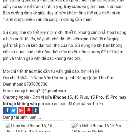
pin và cổng sạc của thiết bị. Nếu bạn phát hiện vấn đề nào đó, hãy
xử lý nó sớm để tránh tình trạng trầy xước và giảm hiệu suất sạc.
Bảo dưỡng định kỳ giúp duy trì sức khỏe tổng thể của thiết bị và
tránh được nhiều vấn đề sạc pin không cần thiết.
Sử dụng chế độ tiết kiệm pin: Khi thiết bị không cần phải hoạt động
ở hiệu suất tối đa, hãy bật chế độ tiết kiệm pin. Chế độ này giúp
giảm tải pin và kéo dài tuổi thọ của nó. Sử dụng nó khi bạn không
cần sử dụng các tính năng tiêu tốn nhiều năng lượng để tiết kiệm
pin và tránh gặp vấn đề sạc không vào pin.
Mọi chi tiết thắc mắc cần tư vấn, giải đáp. Xin liên hệ :
Địa chỉ: 155A Tô Ngọc Vân Phường Linh Đông Quận Thủ Đức
Điện thoại: 0707070738
Email: congchuong29@gmail.com
Chương Apple - Đơn vị sửa
iPhone 15, 15 Plus, 15 Pro, 15 Pro max
lỗi sạc không vào pin
cám ơn bạn đã đọc bài viết trên.
Đang tải bình luận,....