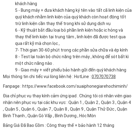
khách hàng
5 - Bung máy + đưa khách hàng ký tên vào tất cã linh kiện của
quý khách nhằm linh kiện của quý khách còn hoạt động tốt
trừ linh kiện cần thay thế trong khi sử dụng dịch vụ
6 - Kỹ thuật bắt đầu loại bỏ phần linh kiện hoặc ic hỏng và
thay thế linh kiện tại trung tâm , linh kiện đã được test qua
qua rất kỹ mà chọn lọc ,
7- Thời gian 30-60 phút trong các phần sửa chữa và ép kính
8 - Test lại toàn bộ chức năng trên máy , không để sót bất kì
một chức năng nào .
9 - Giao máy + viết phiếu bảo hành gữi đến quý khách hàng
Mọi thông tin chi tiếc vui lòng liên hệ : HotLine :
0707070738
Fanpage :
https://www.facebook.com/suaiphonegiarehochiminh/
Địa chỉ phục vụ thay kính cảm ứng ipad . Chúng tôi có nhân viên giao
nhận nên phục vụ tại các khu vực : Quận 1 , Quận 2 , Quận 3 , Quận 4
, Quận 5 , Quận 6 , Quận 7 , Quận 8 , Quận 9 , Quận Thử Đức , Quận
Bình Thạnh , Quận Gò Vấp , Bình Dương , Hóc Môn
Bảng Giá Đã Bao Gồm : Công thay thế + bảo hành 12 tháng