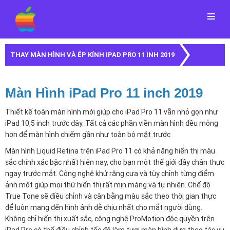
Menu
THAY MÀN HÌNH VÀ ÉP KÍNH IPAD PRO 11 INH 2019
Màn Hình iPad Pro 11 inch 2019
Thiết kế toàn màn hình mới giúp cho iPad Pro 11 vẫn nhỏ gọn như
iPad 10,5 inch trước đây. Tất cả các phần viền màn hình đều mỏng
hơn để màn hình chiếm gần như toàn bộ mặt trước
Màn hình Liquid Retina trên iPad Pro 11 có khả năng hiển thị màu
sắc chính xác bậc nhất hiện nay, cho bạn một thế giới đầy chân thực
ngay trước mắt. Công nghệ khử răng cưa và tùy chỉnh từng điểm
ảnh một giúp mọi thứ hiển thị rất mịn màng và tự nhiên. Chế độ
True Tone sẽ điều chỉnh và cân bằng màu sắc theo thời gian thực
để luôn mang đến hình ảnh dễ chịu nhất cho mắt người dùng.
Không chỉ hiển thị xuất sắc, công nghệ ProMotion độc quyền trên