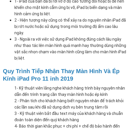
1- iPad của bạn đã bị rơi vỡ ở độ cao tương đối hoặc bị đè nén
khiến cho mặt kính cẳm ứng bị vỡ, iPad bị biến dạng và màn
hình cảm ứng bị liệt.
2 - Hiện tượng này cũng có thể xảy ra do nguyên nhân iPad đã
bị rớt nước hoặc sử dụng trong môi trường độ ẩm cao lâu
ngày.
3 - Ngoài ra với việc sử dụng iPad không đúng cách lâu ngày
như thao tác lên màn hình quá mạnh hay thường dùng những
vật sắc nhọn chạm vào màn hình cũng làm cho màn hình iPad
bị liệt.
Quy Trình Tiếp Nhận Thay Màn Hình Và Ép
Kính iPad Pro 11 inh 2019
1- Kỹ thuật viên lắng nghe khách hàng trình bày nguyên nhân
dẫn đến trình trạng cần thay màn hình hoặc ép kính
2 - Phân tích cho khách hàng biết nguyên nhân để trách khỏi
các lần sau khi đã sử dụng dịch vụ bên trung tâm rồi
3 - Kỹ thuật viên bắt đầu text máy của khách hàng và chuẫn
đoán toàn diện đến quý khách hàng
4- Báo thời gian khắc phục + chi phí + chế độ bảo hành đến