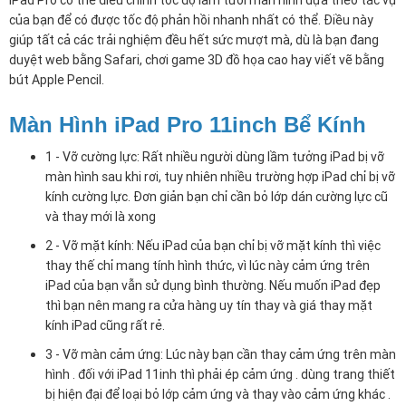
iPad Pro có thể điều chỉnh tốc độ làm tươi màn hình dựa theo tác vụ
của bạn để có được tốc độ phản hồi nhanh nhất có thể. Điều này
giúp tất cả các trải nghiệm đều hết sức mượt mà, dù là bạn đang
duyệt web bằng Safari, chơi game 3D đồ họa cao hay viết vẽ bằng
bút Apple Pencil.
Màn Hình iPad Pro 11inch Bể Kính
1 - Vỡ cường lực: Rất nhiều người dùng lầm tưởng iPad bị vỡ
màn hình sau khi rơi, tuy nhiên nhiều trường hợp iPad chỉ bị vỡ
kính cường lực. Đơn giản bạn chỉ cần bỏ lớp dán cường lực cũ
và thay mới là xong
2 - Vỡ mặt kính: Nếu iPad của bạn chỉ bị vỡ mặt kính thì việc
thay thế chỉ mang tính hình thức, vì lúc này cảm ứng trên
iPad của bạn vẫn sử dụng bình thường. Nếu muốn iPad đẹp
thì bạn nên mang ra cửa hàng uy tín thay và giá thay mặt
kính iPad cũng rất rẻ.
3 - Vỡ màn cảm ứng: Lúc này bạn cần thay cảm ứng trên màn
hình . đối với iPad 11inh thì phải ép cảm ứng . dùng trang thiết
bị hiện đại để loại bỏ lớp cảm ứng và thay vào cảm ứng khác .