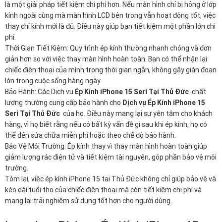
là một giải pháp tiết kiệm chi phí hơn. Nếu màn hình chỉ bị hỏng ở lớp
kính ngoài cùng mà màn hình LCD bên trong vẫn hoạt động tốt, việc
thay chỉ kính mới là đủ. Điều này giúp bạn tiết kiệm một phần lớn chi
phí.
Thời Gian Tiết Kiệm: Quy trình ép kính thường nhanh chóng và đơn
giản hơn so với việc thay màn hình hoàn toàn. Bạn có thể nhận lại
chiếc điện thoại của mình trong thời gian ngắn, không gây gián đoạn
lớn trong cuộc sống hàng ngày.
Bảo Hành: Các Dịch vụ
Ép Kính iPhone 15 Seri Tại Thủ Đức
chất
lượng thường cung cấp bảo hành cho
Dịch vụ Ép Kính iPhone 15
Seri Tại Thủ Đức
của họ. Điều này mang lại sự yên tâm cho khách
hàng, vì họ biết rằng nếu có bất kỳ vấn đề gì sau khi ép kính, họ có
thể đến sửa chữa miễn phí hoặc theo chế độ bảo hành.
Bảo Vệ Môi Trường: Ép kính thay vì thay màn hình hoàn toàn giúp
giảm lượng rác điện tử và tiết kiệm tài nguyên, góp phần bảo vệ môi
trường.
Tóm lại, việc ép kính iPhone 15 tại Thủ Đức không chỉ giúp bảo vệ và
kéo dài tuổi thọ của chiếc điện thoại mà còn tiết kiệm chi phí và
mang lại trải nghiệm sử dụng tốt hơn cho người dùng.