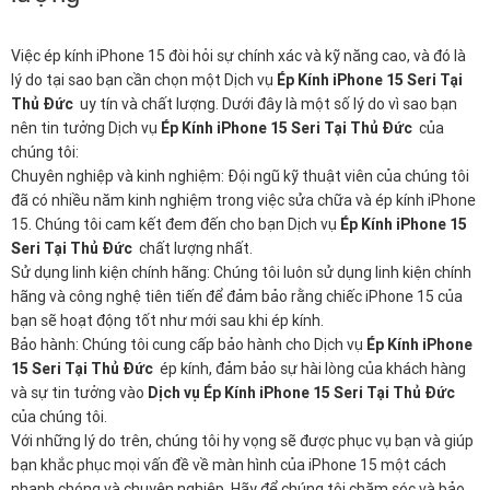
Việc ép kính iPhone 15 đòi hỏi sự chính xác và kỹ năng cao, và đó là
lý do tại sao bạn cần chọn một Dịch vụ
Ép Kính iPhone 15 Seri Tại
Thủ Đức
uy tín và chất lượng. Dưới đây là một số lý do vì sao bạn
nên tin tưởng Dịch vụ
Ép Kính iPhone 15 Seri Tại Thủ Đức
của
chúng tôi:
Chuyên nghiệp và kinh nghiệm: Đội ngũ kỹ thuật viên của chúng tôi
đã có nhiều năm kinh nghiệm trong việc sửa chữa và ép kính iPhone
15. Chúng tôi cam kết đem đến cho bạn Dịch vụ
Ép Kính iPhone 15
Seri Tại Thủ Đức
chất lượng nhất.
Sử dụng linh kiện chính hãng: Chúng tôi luôn sử dụng linh kiện chính
hãng và công nghệ tiên tiến để đảm bảo rằng chiếc iPhone 15 của
bạn sẽ hoạt động tốt như mới sau khi ép kính.
Bảo hành: Chúng tôi cung cấp bảo hành cho Dịch vụ
Ép Kính iPhone
15 Seri Tại Thủ Đức
ép kính, đảm bảo sự hài lòng của khách hàng
và sự tin tưởng vào
Dịch vụ Ép Kính iPhone 15 Seri Tại Thủ Đức
của chúng tôi.
Với những lý do trên, chúng tôi hy vọng sẽ được phục vụ bạn và giúp
bạn khắc phục mọi vấn đề về màn hình của iPhone 15 một cách
nhanh chóng và chuyên nghiệp. Hãy để chúng tôi chăm sóc và bảo