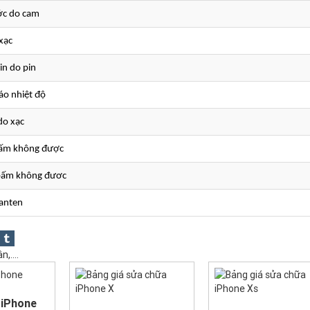
ước do cam
 xạc
in do pin
áo nhiệt độ
do xạc
bấm không được
 bấm không đươc
 anten
,....
 iPhone