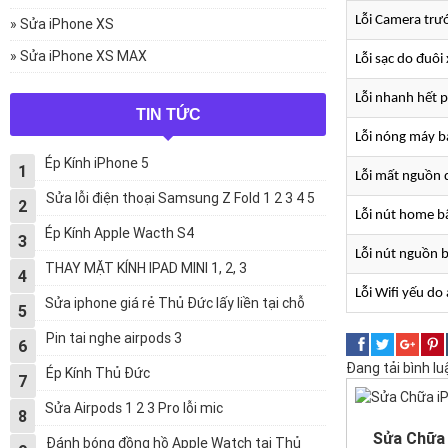
Lỗi Camera tr
» Sửa iPhone XS
» Sửa iPhone XS MAX
Lỗi sạc do đuôi
Lỗi nhanh hết p
TIN TỨC
Lỗi nóng máy b
Ép Kính iPhone 5
1
Lỗi mất nguồn 
Sửa lỗi điện thoại Samsung Z Fold 1 2 3 4 5
2
Lỗi nút home 
Ép Kính Apple Wacth S4
3
Lỗi nút nguồn
THAY MẶT KÍNH IPAD MINI 1, 2, 3
4
Lỗi Wifi yếu do
Sửa iphone giá rẻ Thủ Đức lấy liền tại chỗ
5
Pin tai nghe airpods 3
6
Đang tải bình luận
Ép Kính Thủ Đức
7
Sửa Airpods 1 2 3 Pro lỗi mic
8
Sửa Chữa
Đánh bóng đồng hồ Apple Watch tại Thủ