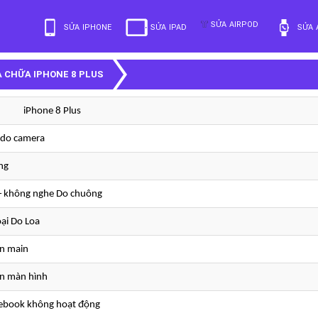
SỬA AIRPOD
SỬA IPHONE
SỬA IPAD
SỬA 
A CHỮA IPHONE 8 PLUS
e 8 Plus
 do camera
ng
+ không nghe Do chuông
oại Do Loa
ên main
ên màn hình
acebook không hoạt động